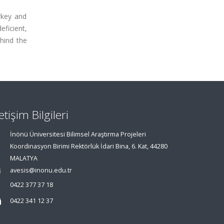
rkey and
ficient,
hind the
letişim Bilgileri
İnönü Üniversitesi Bilimsel Araştırma Projeleri
Koordinasyon Birimi Rektörlük İdari Bina, 6. Kat, 44280
MALATYA
avesis@inonu.edu.tr
0422 377 37 18
0422 341 12 37