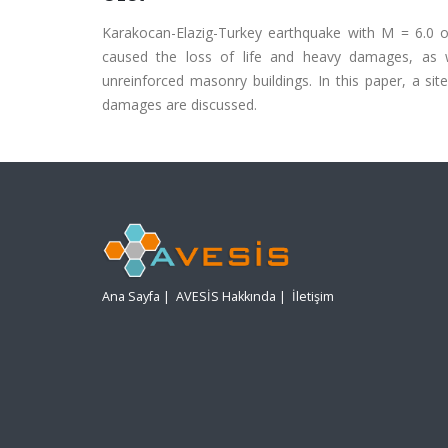
Karakocan-Elazig-Turkey earthquake with M = 6.0 o
caused the loss of life and heavy damages, as we
unreinforced masonry buildings. In this paper, a si
damages are discussed.
Ana Sayfa
|
AVESİS Hakkında
|
İletişim