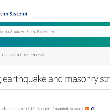
tim Sistemi
ELAZIG EARTHQUAKE AND MAS...
g earthquake and masonry st
.11, sa.1, ss.11-16, 2011 (SCI-Expanded, Scopus)