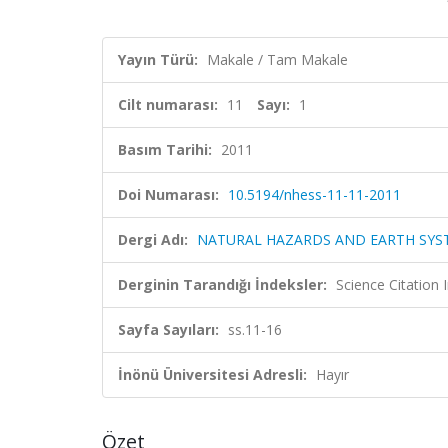
Yayın Türü:
Makale / Tam Makale
Cilt numarası:
11
Sayı:
1
Basım Tarihi:
2011
Doi Numarası:
10.5194/nhess-11-11-2011
Dergi Adı:
NATURAL HAZARDS AND EARTH SYS
Derginin Tarandığı İndeksler:
Science Citation
Sayfa Sayıları:
ss.11-16
İnönü Üniversitesi Adresli:
Hayır
Özet