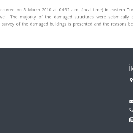
ccurred on 8 March 2010 at 04:32 a.m. (local time) in eastern Tu
ll. The majority of the damaged structures were seismically de
te survey of the damaged buildings is presented and the reasons be
İ