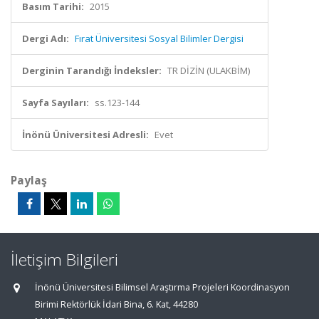
Basım Tarihi:
2015
Dergi Adı:
Fırat Üniversitesi Sosyal Bilimler Dergisi
Derginin Tarandığı İndeksler:
TR DİZİN (ULAKBİM)
Sayfa Sayıları:
ss.123-144
İnönü Üniversitesi Adresli:
Evet
Paylaş
İletişim Bilgileri
İnönü Üniversitesi Bilimsel Araştırma Projeleri Koordinasyon
Birimi Rektörlük İdari Bina, 6. Kat, 44280