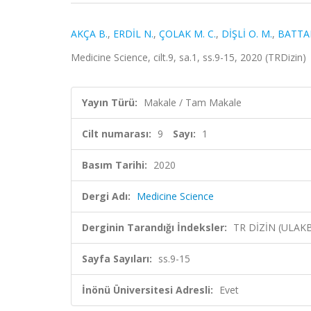
AKÇA B.
,
ERDİL N.
,
ÇOLAK M. C.
,
DİŞLİ O. M.
,
BATTA
Medicine Science, cilt.9, sa.1, ss.9-15, 2020 (TRDizin)
Yayın Türü:
Makale / Tam Makale
Cilt numarası:
9
Sayı:
1
Basım Tarihi:
2020
Dergi Adı:
Medicine Science
Derginin Tarandığı İndeksler:
TR DİZİN (ULAK
Sayfa Sayıları:
ss.9-15
İnönü Üniversitesi Adresli:
Evet