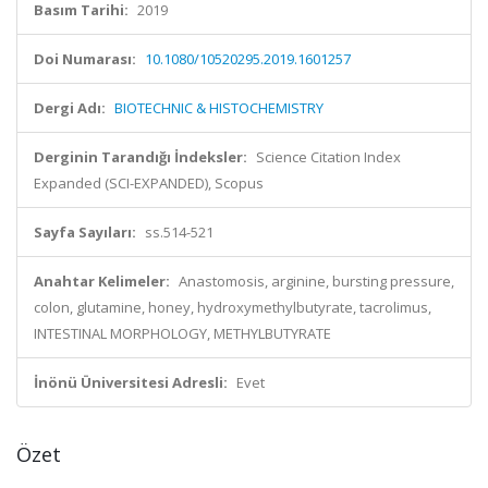
Basım Tarihi:
2019
Doi Numarası:
10.1080/10520295.2019.1601257
Dergi Adı:
BIOTECHNIC & HISTOCHEMISTRY
Derginin Tarandığı İndeksler:
Science Citation Index
Expanded (SCI-EXPANDED), Scopus
Sayfa Sayıları:
ss.514-521
Anahtar Kelimeler:
Anastomosis, arginine, bursting pressure,
colon, glutamine, honey, hydroxymethylbutyrate, tacrolimus,
INTESTINAL MORPHOLOGY, METHYLBUTYRATE
İnönü Üniversitesi Adresli:
Evet
Özet