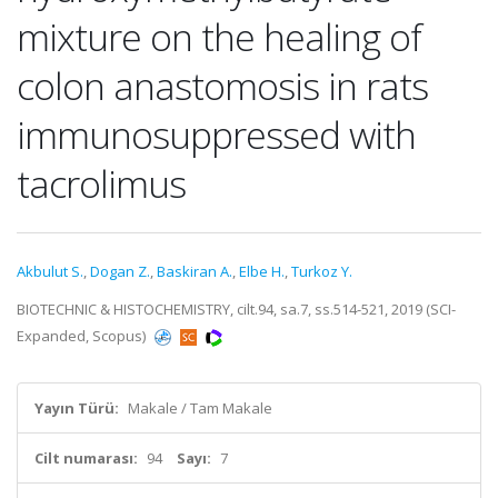
mixture on the healing of
colon anastomosis in rats
immunosuppressed with
tacrolimus
Akbulut S.
,
Dogan Z.
,
Baskiran A.
,
Elbe H.
,
Turkoz Y.
BIOTECHNIC & HISTOCHEMISTRY, cilt.94, sa.7, ss.514-521, 2019 (SCI-
Expanded, Scopus)
Yayın Türü:
Makale / Tam Makale
Cilt numarası:
94
Sayı:
7