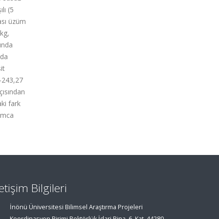
lı (5
rası üzüm
/kg,
ında
ada
it
0-243,27
açısından
ki fark
 omca
letişim Bilgileri
İnönü Üniversitesi Bilimsel Araştırma Projeleri
Koordinasyon Birimi Rektörlük İdari Bina, 6. Kat, 44280