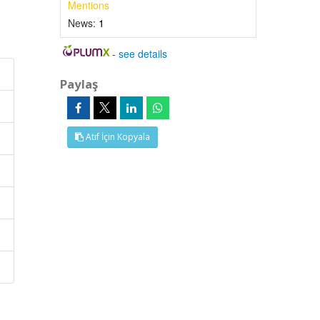
Mentions
News:
1
-
see details
Paylaş
Atıf İçin Kopyala