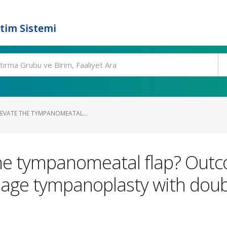
tim Sistemi
LEVATE THE TYMPANOMEATAL...
e the tympanomeatal flap? Out
ilage tympanoplasty with doub