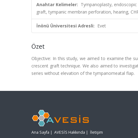
Anahtar Kelimeler:
Tympanoplasty, endoscopic t
graft, tympanic membran perforation, hearin
İnönü Üniversitesi Adresli:
Evet
Özet
Objective: In this study, we aimed to examine the su
crescent graft technique. We also aimed to investiga
series without elevation of the tympanomeatal flap.
Ana Sayfa
|
AVESİS Hakkında
|
İletişim