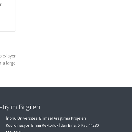
r
ble-layer
h a large
letişim Bilgileri
İnönü Üniversitesi Bilimsel Araştırma Projeleri
Koordinasyon Birimi Rektörlük İdari Bina, 6. Kat, 44280