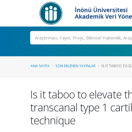
İnönü Üniversitesi
Akademik Veri Yöne
Ara
ANA SAYFA
SON EKLENEN YAYINLAR
IS IT TABOO TO E
Is it taboo to elevat
transcanal type 1 cart
technique