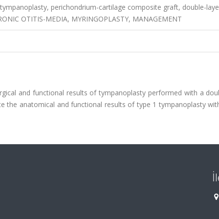
ympanoplasty, perichondrium-cartilage composite graft, double-laye
g, CHRONIC OTITIS-MEDIA, MYRINGOPLASTY, MANAGEMENT
rgical and functional results of tympanoplasty performed with a dou
te the anatomical and functional results of type 1 tympanoplasty wit
İ