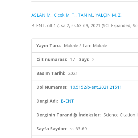
ASLAN M.
,
Cicek M. T.
,
TAN M.
,
YALÇIN M. Z.
B-ENT, cilt.17, sa.2, ss.63-69, 2021 (SCI-Expanded, S
Yayın Türü:
Makale / Tam Makale
Cilt numarası:
17
Sayı:
2
Basım Tarihi:
2021
Doi Numarası:
10.5152/b-ent.2021.21511
Dergi Adı:
B-ENT
Derginin Tarandığı İndeksler:
Science Citation
Sayfa Sayıları:
ss.63-69