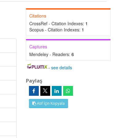
Citations
CrossRef - Citation Indexes:
1
Scopus - Citation Indexes:
1
Captures
Mendeley - Readers:
6
-
see details
Paylaş
Atıf İçin Kopyala