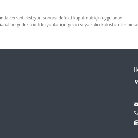
rında cerrahi eksizyon sonrası defekti kapatmak için uygulanan
rianal bölgedeki ciddi lezyonlar için geçici veya kalıcı kolostomiler bir 
İ