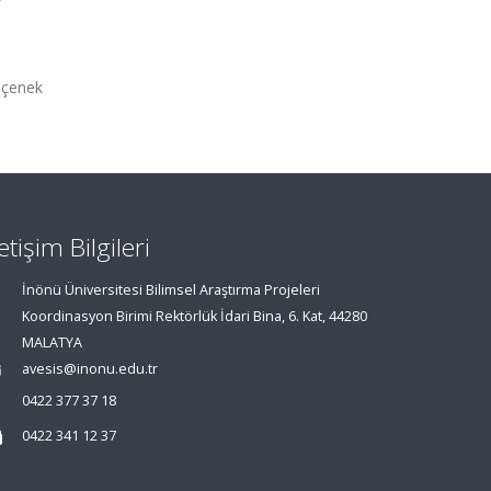
seçenek
letişim Bilgileri
İnönü Üniversitesi Bilimsel Araştırma Projeleri
Koordinasyon Birimi Rektörlük İdari Bina, 6. Kat, 44280
MALATYA
avesis@inonu.edu.tr
0422 377 37 18
0422 341 12 37