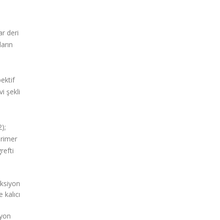
ar deri
ların
ektif
i şekli
);
primer
refti
eksiyon
 kalıcı
iyon