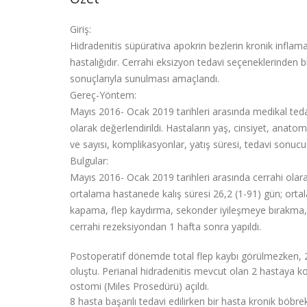
Giriş:
Hidradenitis süpürativa apokrin bezlerin kronik inflama
hastalığıdır. Cerrahi eksizyon tedavi seçeneklerinden bi
sonuçlarıyla sunulması amaçlandı.
Gereç-Yöntem:
Mayıs 2016- Ocak 2019 tarihleri arasında medikal tedavi
olarak değerlendirildi. Hastaların yaş, cinsiyet, anatomi
ve sayısı, komplikasyonlar, yatış süresi, tedavi sonucu v
Bulgular:
Mayıs 2016- Ocak 2019 tarihleri arasında cerrahi olar
ortalama hastanede kalış süresi 26,2 (1-91) gün; ortal
kapama, flep kaydırma, sekonder iyileşmeye bırakma, cil
cerrahi rezeksiyondan 1 hafta sonra yapıldı.
Postoperatif dönemde total flep kaybı görülmezken, 2 
oluştu. Perianal hidradenitis mevcut olan 2 hastaya kolos
ostomi (Miles Prosedürü) açıldı.
8 hasta başarılı tedavi edilirken bir hasta kronik böbr