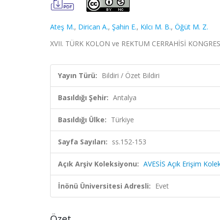
Ateş M.
,
Dirican A.
,
Şahin E.
,
Kılcı M. B.
,
Öğüt M. Z.
XVII. TÜRK KOLON ve REKTUM CERRAHİSİ KONGRESİ, Ant
Yayın Türü:
Bildiri / Özet Bildiri
Basıldığı Şehir:
Antalya
Basıldığı Ülke:
Türkiye
Sayfa Sayıları:
ss.152-153
Açık Arşiv Koleksiyonu:
AVESİS Açık Erişim Kole
İnönü Üniversitesi Adresli:
Evet
Özet