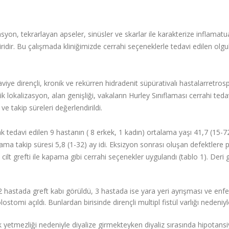
syon, tekrarlayan apseler, sinüsler ve skarlar ile karakterize inflamatu
ridir. Bu çalışmada kliniğimizde cerrahi seçeneklerle tedavi edilen olgu
ye dirençli, kronik ve rekürren hidradenit süpürativalı hastalarretrosp
k lokalizasyon, alan genişliği, vakaların Hurley Sınıflaması cerrahi tedav
e takip süreleri değerlendirildi.
ak tedavi
edilen 9 hastanın ( 8 erkek, 1 kadın) ortalama yaşı 41,7 (15-72
ama takip süresi 5,8 (1-32) ay idi. Eksizyon sonrası oluşan defektlere 
t grefti ile kapama gibi cerrahi seçenekler uygulandı (tablo 1). Deri g
hastada greft kabı görüldü, 3 hastada ise yara yeri ayrışması ve enf
tomi açıldı. Bunlardan birisinde dirençli multipl fistül varlığı nedeniyle
ek yetmezliği nedeniyle diyalize girmekteyken diyaliz sırasında hipotans