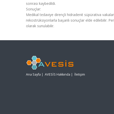
sonrası kaybedildi.
Sonuçlar:
Medikal tedaviye dirençli hidradenit süpürativa vakala
rekostrüksiyonlarla başarılı sonuçlar elde edilebilir. Pe
olarak sunulabilir.
Ana Sayfa
|
AVESİS Hakkında
|
İletişim