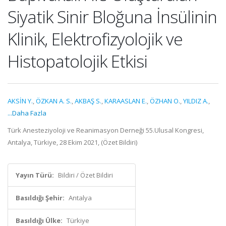
Siyatik Sinir Bloğuna İnsülinin
Klinik, Elektrofizyolojik ve
Histopatolojik Etkisi
AKSİN Y.
,
ÖZKAN A. S.
,
AKBAŞ S.
,
KARAASLAN E.
,
ÖZHAN O.
,
YILDIZ A.
,
...Daha Fazla
Türk Anesteziyoloji ve Reanimasyon Derneği 55.Ulusal Kongresi,
Antalya, Türkiye, 28 Ekim 2021, (Özet Bildiri)
Yayın Türü:
Bildiri / Özet Bildiri
Basıldığı Şehir:
Antalya
Basıldığı Ülke:
Türkiye