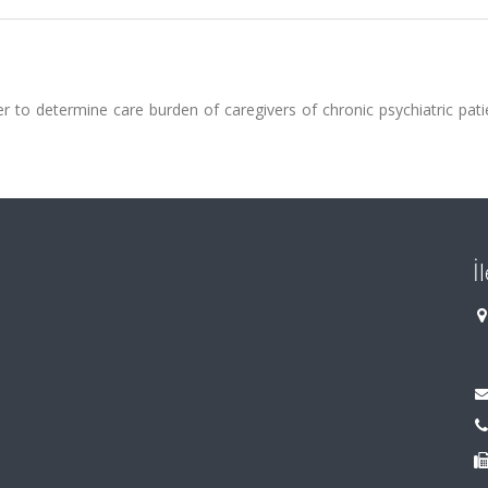
r to determine care burden of caregivers of chronic psychiatric pat
İ