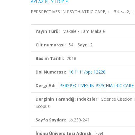
AYLAZ R.
,
YILDIZ E.
PERSPECTIVES IN PSYCHIATRIC CARE, cilt.54, sa.2, s
Yayın Türü:
Makale / Tam Makale
Cilt numarası:
54
Sayı:
2
Basım Tarihi:
2018
Doi Numarası:
10.1111/ppc.12228
Dergi Adı:
PERSPECTIVES IN PSYCHIATRIC CARE
Derginin Tarandığı İndeksler:
Science Citation
Scopus
Sayfa Sayıları:
ss.230-241
İnönü Üniversitesi Adresli:
Evet