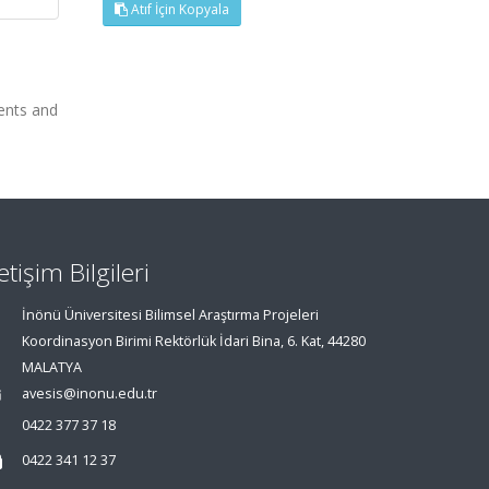
Atıf İçin Kopyala
ients and
letişim Bilgileri
İnönü Üniversitesi Bilimsel Araştırma Projeleri
Koordinasyon Birimi Rektörlük İdari Bina, 6. Kat, 44280
MALATYA
avesis@inonu.edu.tr
0422 377 37 18
0422 341 12 37