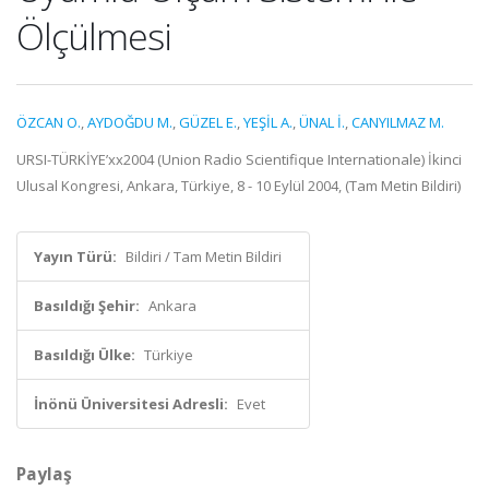
Ölçülmesi
ÖZCAN O.
,
AYDOĞDU M.
,
GÜZEL E.
,
YEŞİL A.
,
ÜNAL İ.
,
CANYILMAZ M.
URSI-TÜRKİYE’xx2004 (Union Radio Scientifique Internationale) İkinci
Ulusal Kongresi, Ankara, Türkiye, 8 - 10 Eylül 2004, (Tam Metin Bildiri)
Yayın Türü:
Bildiri / Tam Metin Bildiri
Basıldığı Şehir:
Ankara
Basıldığı Ülke:
Türkiye
İnönü Üniversitesi Adresli:
Evet
Paylaş