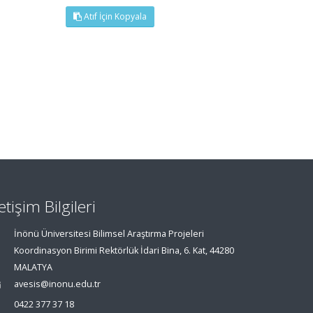
Atıf İçin Kopyala
letişim Bilgileri
İnönü Üniversitesi Bilimsel Araştırma Projeleri
Koordinasyon Birimi Rektörlük İdari Bina, 6. Kat, 44280
MALATYA
avesis@inonu.edu.tr
0422 377 37 18