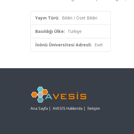
Yayın Türü:
Bildiri / Özet Bildiri
Basıldığı Ülke:
Türkiye
İnönü Üniversitesi Adresli:
Evet
Ana Sayfa
|
AVESİS Hakkında
|
İletişim