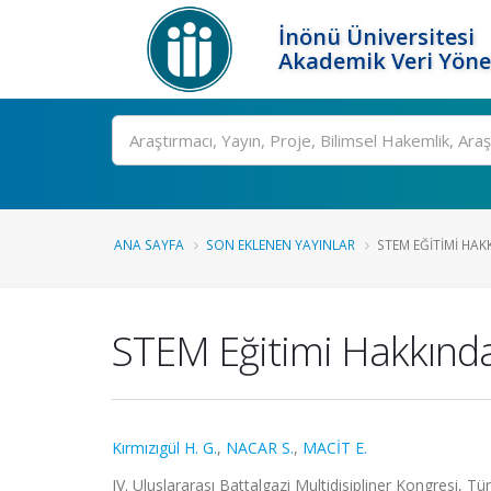
İnönü Üniversitesi
Akademik Veri Yöne
Ara
ANA SAYFA
SON EKLENEN YAYINLAR
STEM EĞITIMI HAK
STEM Eğitimi Hakkınd
Kırmızıgül H. G.
,
NACAR S.
,
MACİT E.
IV. Uluslararası Battalgazi Multidisipliner Kongresi, Tü