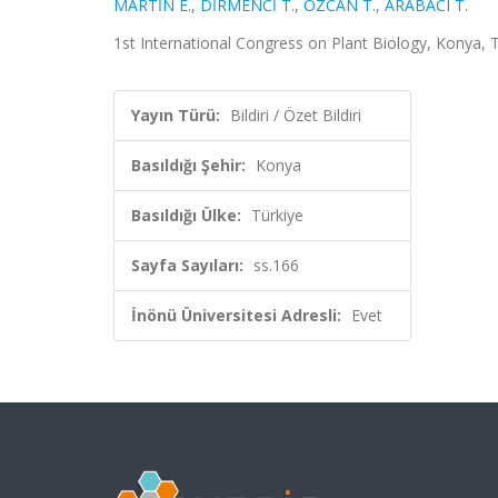
MARTİN E.
,
DİRMENCİ T.
,
ÖZCAN T.
,
ARABACI T.
1st International Congress on Plant Biology, Konya, Tü
Yayın Türü:
Bildiri / Özet Bildiri
Basıldığı Şehir:
Konya
Basıldığı Ülke:
Türkiye
Sayfa Sayıları:
ss.166
İnönü Üniversitesi Adresli:
Evet