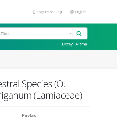
Araştırmacı Girişi
English
Detaylı Arama
tral Species (O.
Origanum (Lamiaceae)
Paylaş