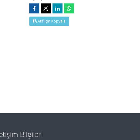
Atıf İçin Kopyala
letişim Bilgileri