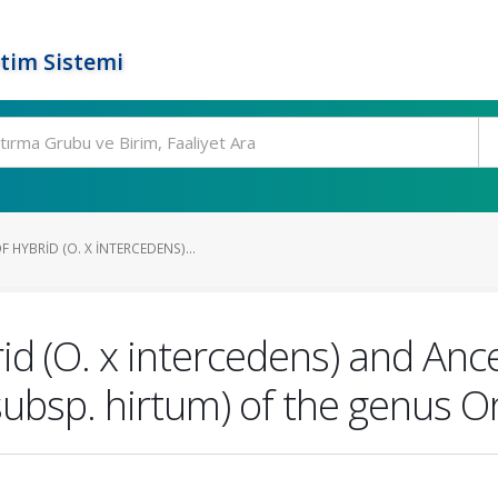
tim Sistemi
HYBRID (O. X INTERCEDENS)...
 (O. x intercedens) and Ances
 subsp. hirtum) of the genus 