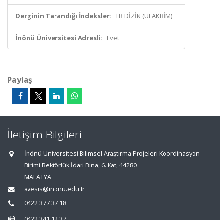
Derginin Tarandığı İndeksler:
TR DİZİN (ULAKBİM)
İnönü Üniversitesi Adresli:
Evet
Paylaş
İletişim Bilgileri
İnönü Üniversitesi Bilimsel Araştırma Projeleri Koordinasyon
Birimi Rektörlük İdari Bina, 6. Kat, 44280
MALATYA
avesis@inonu.edu.tr
0422 377 37 18
0422 341 12 37