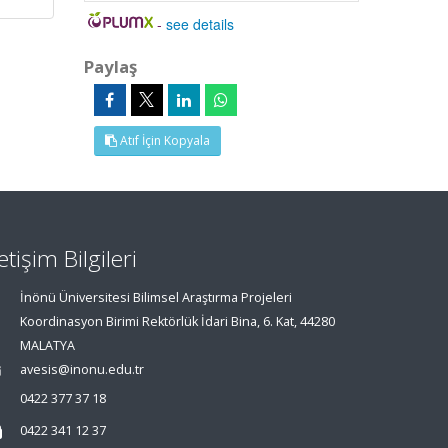
-
see details
Paylaş
Atıf İçin Kopyala
letişim Bilgileri
İnönü Üniversitesi Bilimsel Araştırma Projeleri
Koordinasyon Birimi Rektörlük İdari Bina, 6. Kat, 44280
MALATYA
avesis@inonu.edu.tr
0422 377 37 18
0422 341 12 37