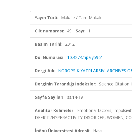
Yayın Türü:
Makale / Tam Makale
Cilt numarası:
49
Sayı:
1
Basım Tarihi:
2012
Doi Numarası:
10.4274/npa.y5961
Dergi Adı:
NOROPSIKIYATRI ARSIVI-ARCHIVES 
Derginin Tarandığı İndeksler:
Science Citatio
Sayfa Sayıları:
ss.14-19
Anahtar Kelimeler:
Emotional factors, impulsi
DEFICIT/HYPERACTIVITY DISORDER, WOMEN, C
İnönü Üniversitesi Adresli:
Hayır