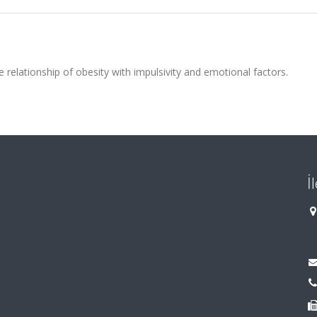
e relationship of obesity with impulsivity and emotional factors.
İ