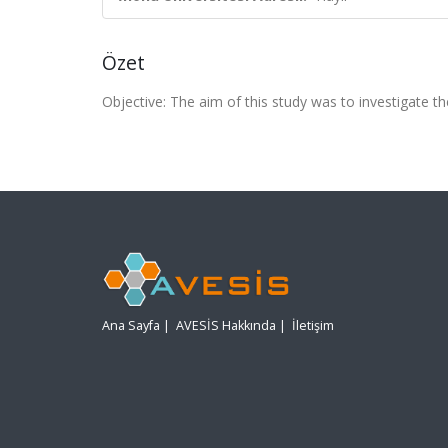
Özet
Objective: The aim of this study was to investigate th
Ana Sayfa
|
AVESİS Hakkında
|
İletişim