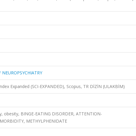
OF NEUROPSYCHIATRY
n Index Expanded (SCI-EXPANDED), Scopus, TR DİZİN (ULAKBİM)
vity, obesity, BINGE-EATING DISORDER, ATTENTION-
OMORBIDITY, METHYLPHENIDATE