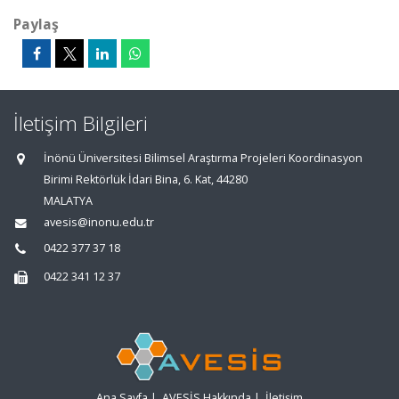
Paylaş
İletişim Bilgileri
İnönü Üniversitesi Bilimsel Araştırma Projeleri Koordinasyon
Birimi Rektörlük İdari Bina, 6. Kat, 44280
MALATYA
avesis@inonu.edu.tr
0422 377 37 18
0422 341 12 37
Ana Sayfa
|
AVESİS Hakkında
|
İletişim