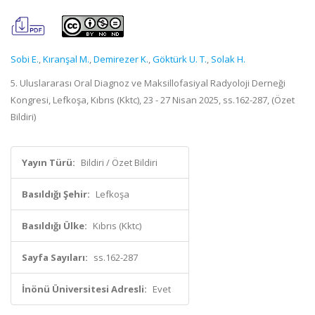
Sobi E.
,
Kıranşal M.
,
Demirezer K.
,
Göktürk U. T.
,
Solak H.
5. Uluslararası Oral Diagnoz ve Maksillofasiyal Radyoloji Derneği
Kongresi, Lefkoşa, Kıbrıs (Kktc), 23 - 27 Nisan 2025, ss.162-287, (Özet
Bildiri)
Yayın Türü:
Bildiri / Özet Bildiri
Basıldığı Şehir:
Lefkoşa
Basıldığı Ülke:
Kıbrıs (Kktc)
Sayfa Sayıları:
ss.162-287
İnönü Üniversitesi Adresli:
Evet