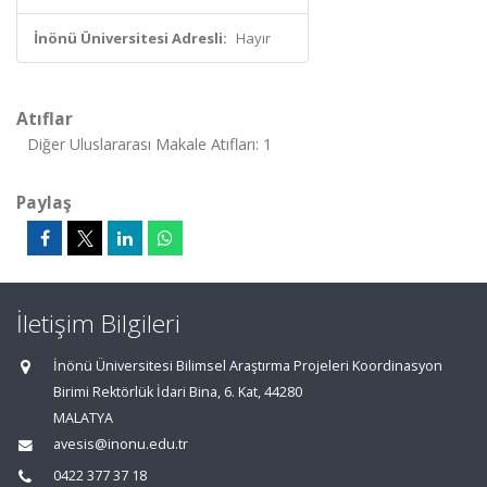
İnönü Üniversitesi Adresli:
Hayır
Atıflar
Diğer Uluslararası Makale Atıfları: 1
Paylaş
İletişim Bilgileri
İnönü Üniversitesi Bilimsel Araştırma Projeleri Koordinasyon
Birimi Rektörlük İdari Bina, 6. Kat, 44280
MALATYA
avesis@inonu.edu.tr
0422 377 37 18