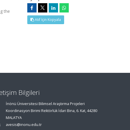
ng the
Atıf İçin Kopyala
letişim Bilgileri
İnönü Üniversitesi Bilimsel Araştırma Projeleri
Koordinasyon Birimi Rektörlük İdari Bina, 6. Kat, 44280
MALATYA
avesis@inonu.edu.tr