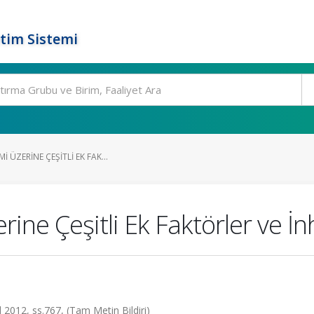
tim Sistemi
 ÜZERINE ÇEŞITLI EK FAK...
ne Çeşitli Ek Faktörler ve İnhi
ül 2012, ss.767, (Tam Metin Bildiri)