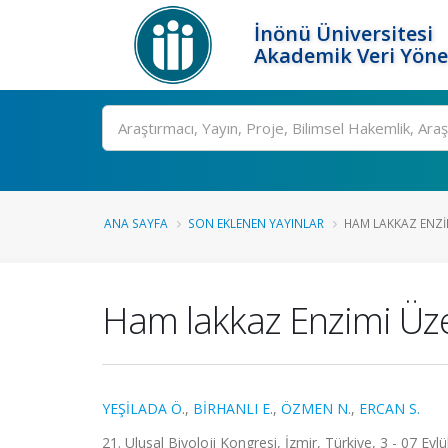
İnönü Üniversitesi
Akademik Veri Yöne
Ara
ANA SAYFA
SON EKLENEN YAYINLAR
HAM LAKKAZ ENZIMI
Ham lakkaz Enzimi Üzeri
YEŞİLADA Ö.
,
BİRHANLI E.
,
ÖZMEN N.
,
ERCAN S.
21. Ulusal Biyoloji Kongresi, İzmir, Türkiye, 3 - 07 Eyl