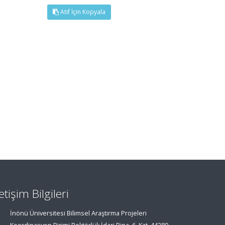
Atıf İçin Kopyala
letişim Bilgileri
İnönü Üniversitesi Bilimsel Araştırma Projeleri