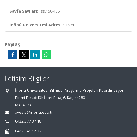
Sayfa Sayıları:
ss.150-155
İnönü Üniversitesi Adresli:
Evet
Paylaş
İletişim Bilgileri
İnönü Üniversitesi Bilimsel Araştırma Projeleri Koordinasyon
Birimi Rektörlük İdari Bina, 6. Kat, 44280
MALATYA
avesis@inonu.edu.tr
0422 377 37 18
0422 341 12 37