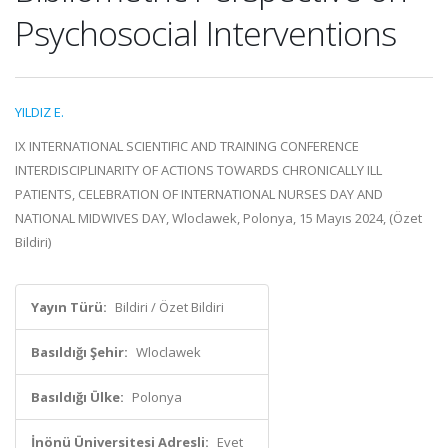
Psychosocial Interventions
YILDIZ E.
IX INTERNATIONAL SCIENTIFIC AND TRAINING CONFERENCE
INTERDISCIPLINARITY OF ACTIONS TOWARDS CHRONICALLY ILL
PATIENTS, CELEBRATION OF INTERNATIONAL NURSES DAY AND
NATIONAL MIDWIVES DAY, Wloclawek, Polonya, 15 Mayıs 2024, (Özet
Bildiri)
Yayın Türü:
Bildiri / Özet Bildiri
Basıldığı Şehir:
Wloclawek
Basıldığı Ülke:
Polonya
İnönü Üniversitesi Adresli:
Evet