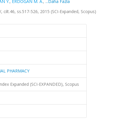
AN Y.
,
ERDOĞAN M. A.
,
...Daha Fazla
.46, ss.517-526, 2015 (SCI-Expanded, Scopus)
IAL PHARMACY
 Index Expanded (SCI-EXPANDED), Scopus