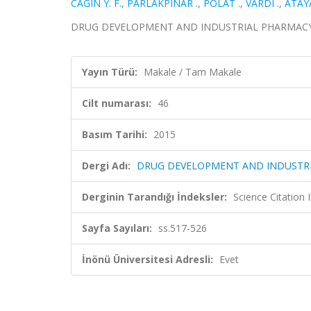
CAGIN Y. F.
,
PARLAKPINAR .
,
POLAT .
,
VARDI .
,
ATAY
DRUG DEVELOPMENT AND INDUSTRIAL PHARMACY, cilt
Yayın Türü:
Makale / Tam Makale
Cilt numarası:
46
Basım Tarihi:
2015
Dergi Adı:
DRUG DEVELOPMENT AND INDUSTR
Derginin Tarandığı İndeksler:
Science Citation
Sayfa Sayıları:
ss.517-526
İnönü Üniversitesi Adresli:
Evet