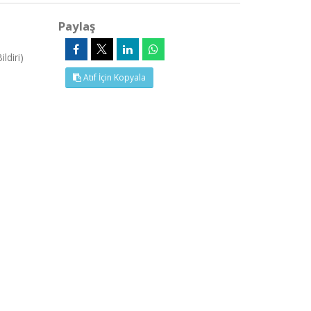
Paylaş
diri)
Atıf İçin Kopyala