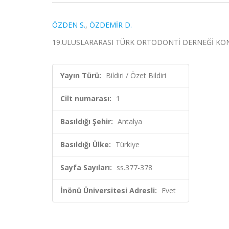
ÖZDEN S.
,
ÖZDEMİR D.
19.ULUSLARARASI TÜRK ORTODONTİ DERNEĞİ KONGRESİ, A
Yayın Türü:
Bildiri / Özet Bildiri
Cilt numarası:
1
Basıldığı Şehir:
Antalya
Basıldığı Ülke:
Türkiye
Sayfa Sayıları:
ss.377-378
İnönü Üniversitesi Adresli:
Evet