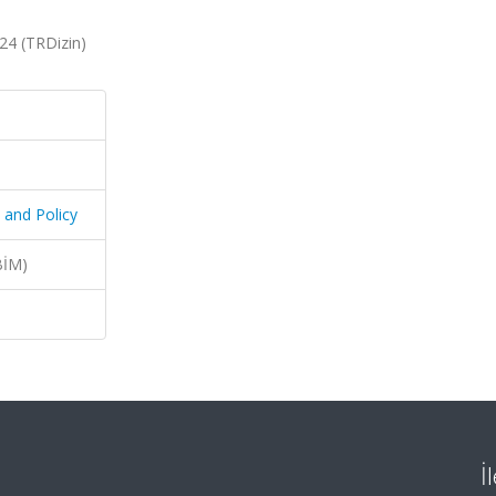
24 (TRDizin)
 and Policy
BİM)
İ