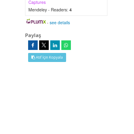
Captures
Mendeley - Readers:
4
-
see details
Paylaş
Atıf İçin Kopyala