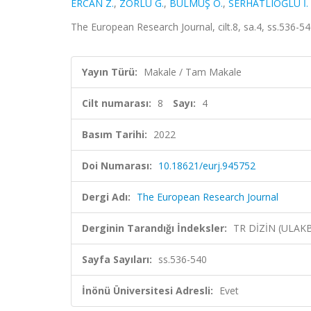
ERCAN Z.
,
ZORLU G.
,
BULMUŞ Ö.
,
SERHATLIOĞLU İ.
The European Research Journal, cilt.8, sa.4, ss.536-5
Yayın Türü:
Makale / Tam Makale
Cilt numarası:
8
Sayı:
4
Basım Tarihi:
2022
Doi Numarası:
10.18621/eurj.945752
Dergi Adı:
The European Research Journal
Derginin Tarandığı İndeksler:
TR DİZİN (ULAK
Sayfa Sayıları:
ss.536-540
İnönü Üniversitesi Adresli:
Evet