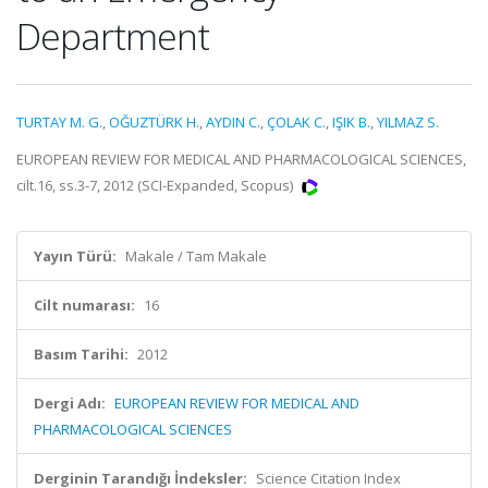
Department
TURTAY M. G.
,
OĞUZTÜRK H.
,
AYDIN C.
,
ÇOLAK C.
,
IŞIK B.
,
YILMAZ S.
EUROPEAN REVIEW FOR MEDICAL AND PHARMACOLOGICAL SCIENCES,
cilt.16, ss.3-7, 2012 (SCI-Expanded, Scopus)
Yayın Türü:
Makale / Tam Makale
Cilt numarası:
16
Basım Tarihi:
2012
Dergi Adı:
EUROPEAN REVIEW FOR MEDICAL AND
PHARMACOLOGICAL SCIENCES
Derginin Tarandığı İndeksler:
Science Citation Index