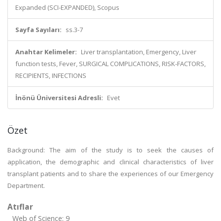
Expanded (SCI-EXPANDED), Scopus
Sayfa Sayıları:
ss.3-7
Anahtar Kelimeler:
Liver transplantation, Emergency, Liver
function tests, Fever, SURGICAL COMPLICATIONS, RISK-FACTORS,
RECIPIENTS, INFECTIONS
İnönü Üniversitesi Adresli:
Evet
Özet
Background: The aim of the study is to seek the causes of
application, the demographic and clinical characteristics of liver
transplant patients and to share the experiences of our Emergency
Department.
Atıflar
Web of Science: 9