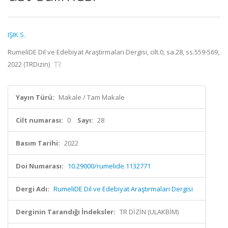
IŞIK S.
RumeliDE Dil ve Edebiyat Araştırmaları Dergisi, cilt.0, sa.28, ss.559-569,
2022 (TRDizin)
Yayın Türü:
Makale / Tam Makale
Cilt numarası:
0
Sayı:
28
Basım Tarihi:
2022
Doi Numarası:
10.29000/rumelide.1132771
Dergi Adı:
RumeliDE Dil ve Edebiyat Araştırmaları Dergisi
Derginin Tarandığı İndeksler:
TR DİZİN (ULAKBİM)