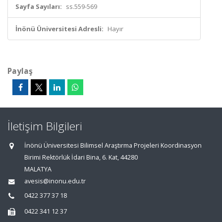
Sayfa Sayıları:
ss.559-569
İnönü Üniversitesi Adresli:
Hayır
Paylaş
İletişim Bilgileri
İnönü Üniversitesi Bilimsel Araştırma Projeleri Koordinasyon
Birimi Rektörlük İdari Bina, 6. Kat, 44280
MALATYA
avesis@inonu.edu.tr
0422 377 37 18
0422 341 12 37