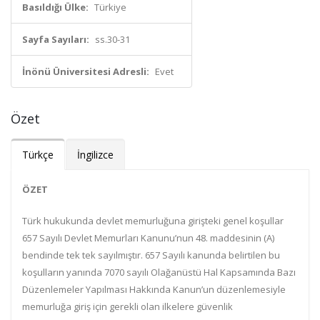
Basıldığı Ülke:
Türkiye
Sayfa Sayıları:
ss.30-31
İnönü Üniversitesi Adresli:
Evet
Özet
Türkçe
İngilizce
ÖZET
Türk hukukunda devlet memurluğuna girişteki genel koşullar
657 Sayılı Devlet Memurları Kanunu’nun 48. maddesinin (A)
bendinde tek tek sayılmıştır. 657 Sayılı kanunda belirtilen bu
koşulların yanında 7070 sayılı Olağanüstü Hal Kapsamında Bazı
Düzenlemeler Yapılması Hakkında Kanun’un düzenlemesiyle
memurluğa giriş için gerekli olan ilkelere güvenlik