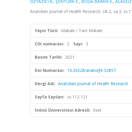
ÖZYAZICI K.
,
ŞENTÜRK E.
,
BOĞA BARAN E.
,
ALAGÖZ
Anatolian Journal of Health Research, cilt.2, sa.3, ss
Yayın Türü:
Makale / Tam Makale
Cilt numarası:
2
Sayı:
3
Basım Tarihi:
2021
Doi Numarası:
10.29228/anatoljhr.52857
Dergi Adı:
Anatolian Journal of Health Research
Sayfa Sayıları:
ss.112-121
İnönü Üniversitesi Adresli:
Evet