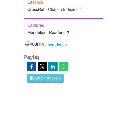
Citations
CrossRef - Citation Indexes:
1
Captures
Mendeley - Readers:
2
-
see details
Paylaş
Atıf İçin Kopyala