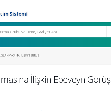
tim Sistemi
ĞLANMASINA İLIŞKIN EBEVE...
asına İlişkin Ebeveyn Görüşl