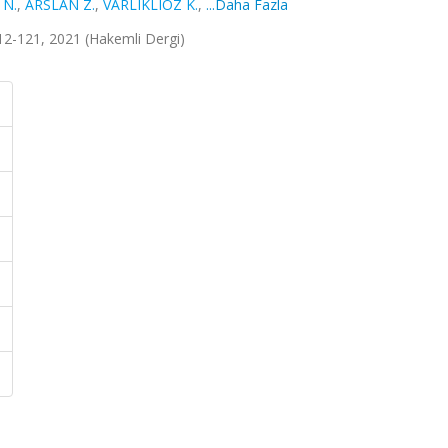
 N.
,
ARSLAN Z.
,
VARLIKLIÖZ K.
,
...Daha Fazla
.112-121, 2021 (Hakemli Dergi)