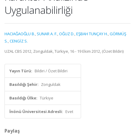
Uygulanabilirliği
HACIAĞAOĞLU B.
,
SUNAR A. F.
,
OĞUZ D.
,
EŞBAH TUNÇAY H.
,
GÖRMÜŞ
S.
,
CENGİZ S.
UZAL CBS 2012, Zonguldak, Türkiye, 16 - 19 Ekim 2012, (Özet Bildiri)
Yayın Türü:
Bildiri / Özet Bildiri
Basıldığı Şehir:
Zonguldak
Basıldığı Ülke:
Türkiye
İnönü Üniversitesi Adresli:
Evet
Paylaş