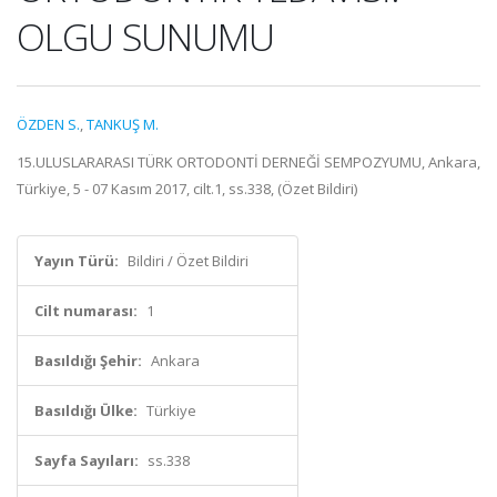
OLGU SUNUMU
ÖZDEN S.
,
TANKUŞ M.
15.ULUSLARARASI TÜRK ORTODONTİ DERNEĞİ SEMPOZYUMU, Ankara,
Türkiye, 5 - 07 Kasım 2017, cilt.1, ss.338, (Özet Bildiri)
Yayın Türü:
Bildiri / Özet Bildiri
Cilt numarası:
1
Basıldığı Şehir:
Ankara
Basıldığı Ülke:
Türkiye
Sayfa Sayıları:
ss.338