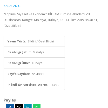
KARACAN O.
“Toplum, Siyaset ve Ekonomi”, BİLSAM Kurtuba Akademi VIII.
Uluslararası Kongre, Malatya, Türkiye, 12 - 13 Ekim 2019, ss.48-51,
(Özet Bildiri)
Yayın Türü:
Bildiri / Özet Bildiri
Basıldığı Şehir:
Malatya
Basıldığı Ülke:
Türkiye
Sayfa Sayıları:
ss.48-51
İnönü Üniversitesi Adresli:
Evet
Paylaş