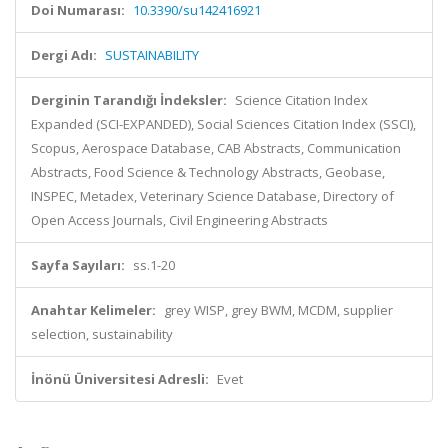
Doi Numarası:
10.3390/su142416921
Dergi Adı:
SUSTAINABILITY
Derginin Tarandığı İndeksler:
Science Citation Index
Expanded (SCI-EXPANDED), Social Sciences Citation Index (SSCI),
Scopus, Aerospace Database, CAB Abstracts, Communication
Abstracts, Food Science & Technology Abstracts, Geobase,
INSPEC, Metadex, Veterinary Science Database, Directory of
Open Access Journals, Civil Engineering Abstracts
Sayfa Sayıları:
ss.1-20
Anahtar Kelimeler:
grey WISP, grey BWM, MCDM, supplier
selection, sustainability
İnönü Üniversitesi Adresli:
Evet