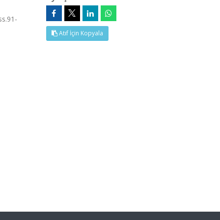
ss.91-
Atıf İçin Kopyala