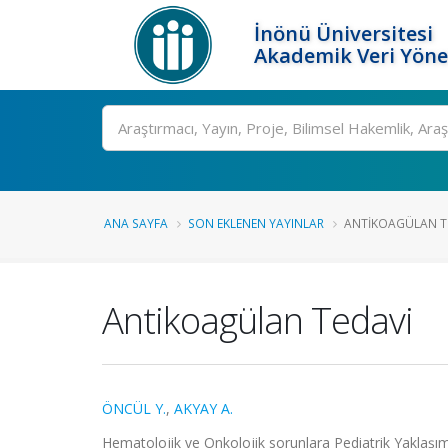
İnönü Üniversitesi
Akademik Veri Yöne
Ara
ANA SAYFA
SON EKLENEN YAYINLAR
ANTIKOAGÜLAN T
Antikoagülan Tedavi
ÖNCÜL Y.
,
AKYAY A.
Hematolojik ve Onkolojik sorunlara Pediatrik Yak