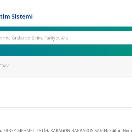
tim Sistemi
EDAVI
laşım, ERBEY MEHMET FATİH, KARAGÜN BARBAROS ŞAHİN, Editör, Hema