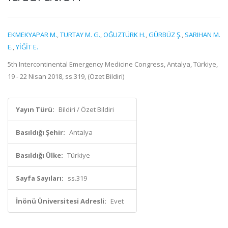
EKMEKYAPAR M.
,
TURTAY M. G.
,
OĞUZTÜRK H.
,
GÜRBÜZ Ş.
,
SARIHAN M.
E.
,
YİĞİT E.
5th Intercontinental Emergency Medicine Congress, Antalya, Türkiye,
19 - 22 Nisan 2018, ss.319, (Özet Bildiri)
Yayın Türü:
Bildiri / Özet Bildiri
Basıldığı Şehir:
Antalya
Basıldığı Ülke:
Türkiye
Sayfa Sayıları:
ss.319
İnönü Üniversitesi Adresli:
Evet