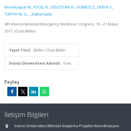
Ekmekyapar M.
,
YÜCEL N.
,
OĞUZTÜRK H.
,
GÜRBÜZ Ş.
,
DERYA S.
,
TURTAY M. G.
,
...Daha Fazla
4th Intercontinental Emergency Medicine Congress, 18 - 21 Mayıs
2017, (Özet Bildiri)
Yayın Türü:
Bildiri / Özet Bildiri
İnönü Üniversitesi Adresli:
Evet
Paylaş
İletişim Bilgileri
İnönü Üniversitesi Bilimsel Araştırma Projeleri Koordinasyon