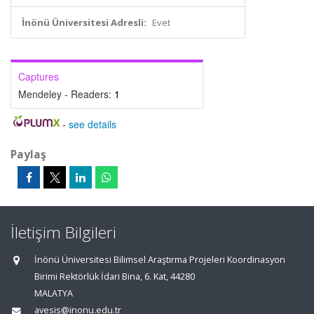
İnönü Üniversitesi Adresli:
Evet
Captures
Mendeley - Readers:
1
-
see details
Paylaş
İletişim Bilgileri
İnönü Üniversitesi Bilimsel Araştırma Projeleri Koordinasyon
Birimi Rektörlük İdari Bina, 6. Kat, 44280
MALATYA
avesis@inonu.edu.tr