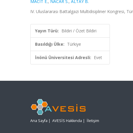
MACİT E.
,
NACAR S.
,
ALTAY B.
IV. Uluslararası Battalgazi Multidisipliner Kongresi, Tü
Yayın Türü:
Bildiri / Özet Bildiri
Basıldığı Ülke:
Türkiye
İnönü Üniversitesi Adresli:
Evet
Ana Sayfa
|
AVESİS Hakkında
|
İletişim