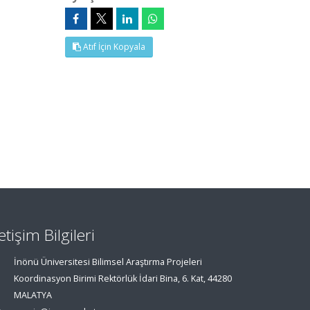
Atıf İçin Kopyala
letişim Bilgileri
İnönü Üniversitesi Bilimsel Araştırma Projeleri
Koordinasyon Birimi Rektörlük İdari Bina, 6. Kat, 44280
MALATYA