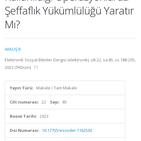
Şeffaflık Yükümlülüğü Yaratır
Mı?
AKKUŞ B.
Elektronik Sosyal Bilimler Dergisi (elektronik), cilt.22, sa.85, ss.188-205,
2023 (TRDizin)
Yayın Türü:
Makale / Tam Makale
Cilt numarası:
22
Sayı:
85
Basım Tarihi:
2023
Doi Numarası:
10.17755/esosder.1162592