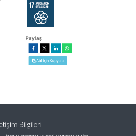
Paylaş
Atıf İçin Kopyala
letişim Bilgileri