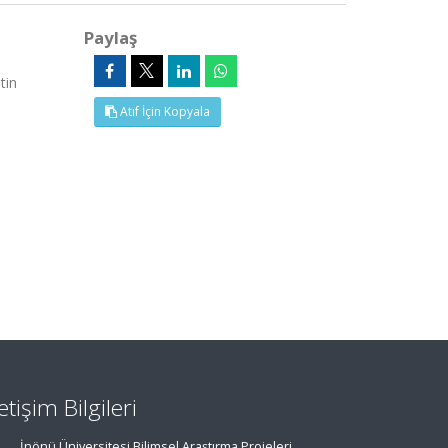
Paylaş
tin
Atıf İçin Kopyala
letişim Bilgileri
İnönü Üniversitesi Bilimsel Araştırma Projeleri