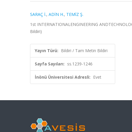
SARAÇ İ.
,
ADİN H.
,
TEMİZ Ş.
1st INTERNATIONALENGINEERING ANDTECHNOLOGY SY
Bildiri)
Yayın Türü:
Bildiri / Tam Metin Bildiri
Sayfa Sayıları:
ss.1239-1246
İnönü Üniversitesi Adresli:
Evet