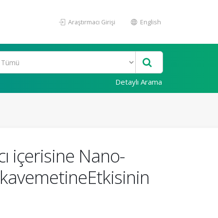
Araştırmacı Girişi
English
Detaylı Arama
cı içerisine Nano-
ukavemetineEtkisinin