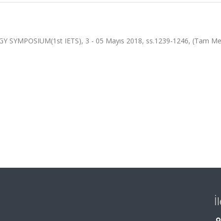
MPOSIUM(1st IETS), 3 - 05 Mayıs 2018, ss.1239-1246, (Tam Me
İ