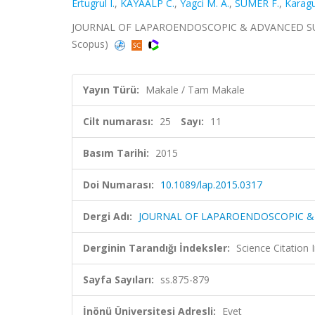
Ertugrul I.
,
KAYAALP C.
,
Yagci M. A.
,
SÜMER F.
,
Karagu
JOURNAL OF LAPAROENDOSCOPIC & ADVANCED SURGICA
Scopus)
Yayın Türü:
Makale / Tam Makale
Cilt numarası:
25
Sayı:
11
Basım Tarihi:
2015
Doi Numarası:
10.1089/lap.2015.0317
Dergi Adı:
JOURNAL OF LAPAROENDOSCOPIC &
Derginin Tarandığı İndeksler:
Science Citation
Sayfa Sayıları:
ss.875-879
İnönü Üniversitesi Adresli:
Evet