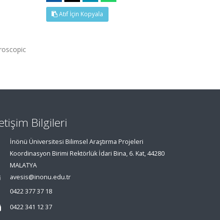
Atıf İçin Kopyala
roscopic
letişim Bilgileri
İnönü Üniversitesi Bilimsel Araştırma Projeleri
Koordinasyon Birimi Rektörlük İdari Bina, 6. Kat, 44280
MALATYA
avesis@inonu.edu.tr
0422 377 37 18
0422 341 12 37