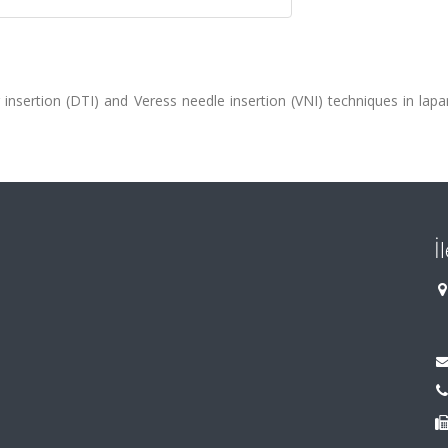
nsertion (DTI) and Veress needle insertion (VNI) techniques in lapa
İ