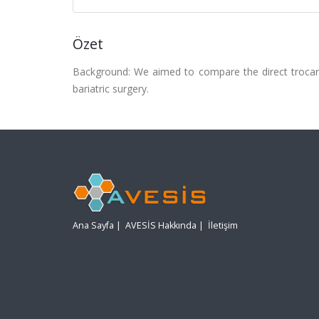
Özet
Background: We aimed to compare the direct trocar i
bariatric surgery.
Ana Sayfa
|
AVESİS Hakkında
|
İletişim