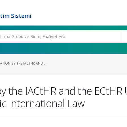
tim Sistemi
ATION BY THE IACTHR AND ...
by the IACtHR and the ECtHR 
c International Law