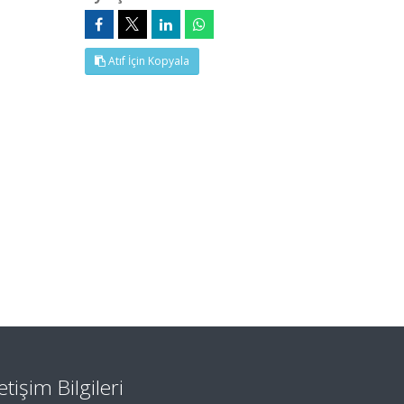
Atıf İçin Kopyala
letişim Bilgileri