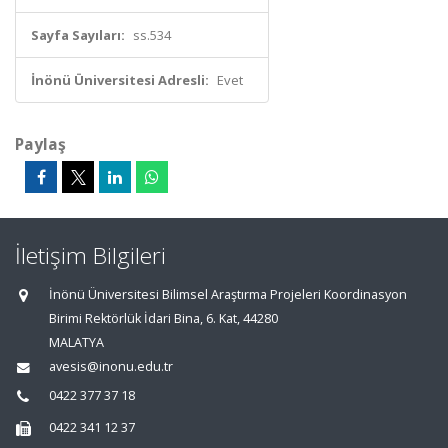
Sayfa Sayıları:
ss.534
İnönü Üniversitesi Adresli:
Evet
Paylaş
İletişim Bilgileri
İnönü Üniversitesi Bilimsel Araştırma Projeleri Koordinasyon
Birimi Rektörlük İdari Bina, 6. Kat, 44280
MALATYA
avesis@inonu.edu.tr
0422 377 37 18
0422 341 12 37