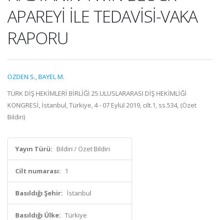
APAREYİ İLE TEDAVİSİ-VAKA
RAPORU
ÖZDEN S.
,
BAYEL M.
TÜRK DİŞ HEKİMLERİ BİRLİĞİ 25.ULUSLARARASI DİŞ HEKİMLİĞİ
KONGRESİ, İstanbul, Türkiye, 4 - 07 Eylül 2019, cilt.1, ss.534, (Özet
Bildiri)
Yayın Türü:
Bildiri / Özet Bildiri
Cilt numarası:
1
Basıldığı Şehir:
İstanbul
Basıldığı Ülke:
Türkiye