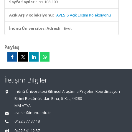
Sayfa Sayıları:
ss.108-109
Açık Arşiv Koleksiyonu:
AVESİS Açık Erişim Koleksiyonu
İnönü Üniversitesi Adresli:
Evet
Paylaş
İletişim Bilgileri
İnönü Üniversitesi Bilimsel Araştırma Projeleri Koordinasyon
Birimi Rektörlük İdari Bina, 6. Kat, 44280
MALATYA
avesis@inonu.edu.tr
0422 377 37 18
0422 341 12 37