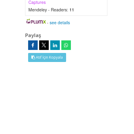
Captures
Mendeley - Readers:
11
-
see details
Paylaş
Atıf İçin Kopyala