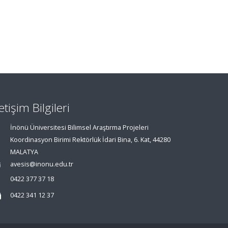
letişim Bilgileri
İnönü Üniversitesi Bilimsel Araştırma Projeleri
Koordinasyon Birimi Rektörlük İdari Bina, 6. Kat, 44280
MALATYA
avesis@inonu.edu.tr
0422 377 37 18
0422 341 12 37