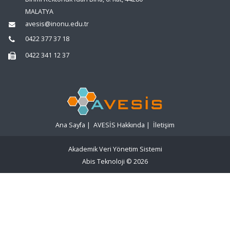
MALATYA
avesis@inonu.edu.tr
0422 377 37 18
0422 341 12 37
Ana Sayfa
|
AVESİS Hakkında
|
İletişim
Akademik Veri Yönetim Sistemi
Abis Teknoloji
© 2026