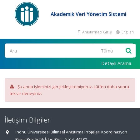
Akademik Veri Yönetim Sistemi
Araştırmacı Girişi
English
Ara
Detaylı Arama
Şu anda işleminizi gerçekleştiremiyoruz. Lütfen daha sonra
tekrar deneyiniz.
İletişim Bilgileri
İnönü Üniversitesi Bilimsel Araştırma Projeleri Koordinasyon
Birimi Rektörlük İdari Bina, 6. Kat, 44280