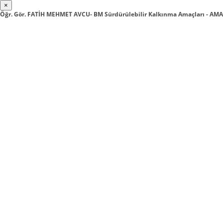
×
Öğr. Gör. FATİH MEHMET AVCU- BM Sürdürülebilir Kalkınma Amaçları - AM