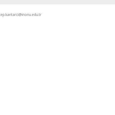
ecep.kantarci@inonu.edu.tr